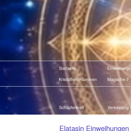
Startseite
Einweihung
KristallherzFlammen
Magische 7
Schöpferkraft
Veredelung 
Elatasin Einweihungen
Elatasin Einweihungen