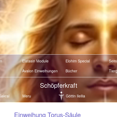
en
Elatasin Module
Elohim Special
Semi
Avalon Einweihungen
Bücher
Tier
Schöpferkraft
Sakral
Meru
Göttin Ileilia
Einweihung Torus-Säule