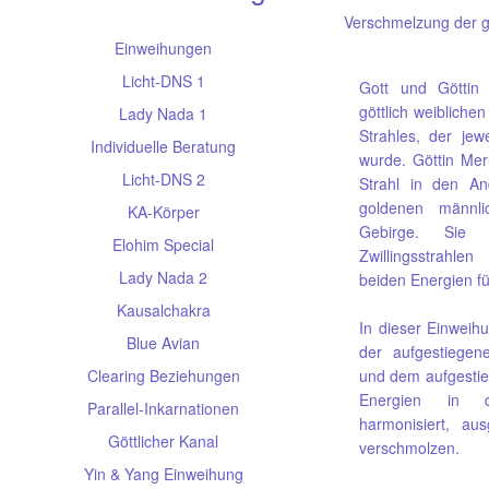
Verschmelzung der gö
Einweihungen
Licht-DNS 1
Gott und Göttin
göttlich weibliche
Lady Nada 1
Strahles, der jew
Individuelle Beratung
wurde. Göttin Mer
Licht-DNS 2
Strahl in den A
goldenen männli
KA-Körper
Gebirge. Sie 
Elohim Special
Zwillingsstrahle
Lady Nada 2
beiden Energien fü
Kausalchakra
In dieser Einweih
Blue Avian
der aufgestiege
Clearing Beziehungen
und dem aufgestie
Energien in d
Parallel-Inkarnationen
harmonisiert, au
Göttlicher Kanal
verschmolzen.
Yin & Yang Einweihung