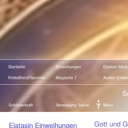
Startseite
Einweihungen
Elatasin Mod
KristallherzFlammen
Magische 7
Avalon Einwe
S
Schöpferkraft
Veredelung Sakral
Meru
Gott und G
Elatasin Einweihungen
Elatasin Einweihungen