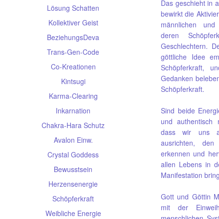
Das geschieht in a
Lösung Schatten
bewirkt die Aktivi
Kollektiver Geist
männlichen und 
deren Schöpferk
BeziehungsDeva
Geschlechtern. De
Trans-Gen-Code
göttliche Idee e
Co-Kreationen
Schöpferkraft, 
Gedanken belebend
Kintsugi
Schöpferkraft.
Karma-Clearing
Inkarnation
Sind beide Energi
und authentisch m
Chakra-Hara Schutz
dass wir uns au
Avalon Einw.
ausrichten, den
erkennen und her
Crystal Goddess
allen Lebens in d
Bewusstsein
Manifestation brin
Herzensenergie
Gott und Göttin M
Schöpferkraft
mit der Einwei
Weibliche Energie
menschlichen Sys